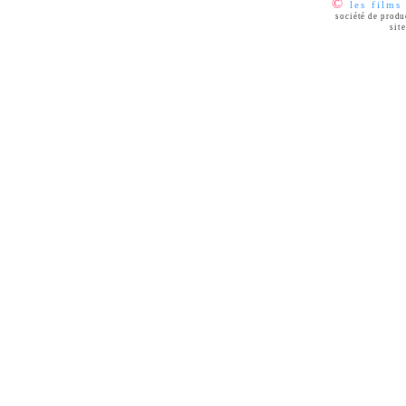
©
les films
société de prod
sit