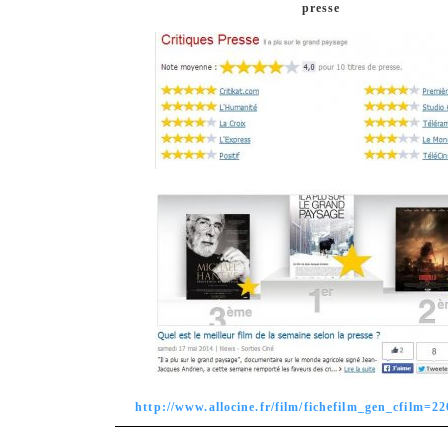
presse
http://www.allocine.fr/film/fichefilm_gen_cfilm=2