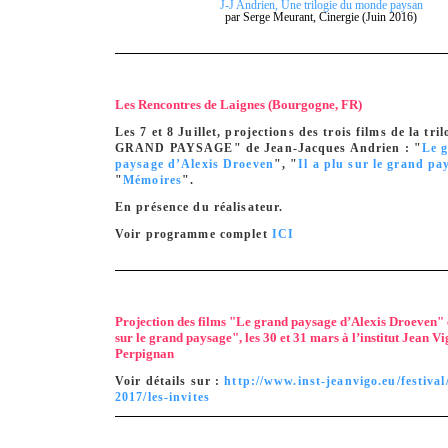
J-J Andrien, Une trilogie du monde paysan
par Serge Meurant, Cinergie (Juin 2016)
Les Rencontres de Laignes (Bourgogne, FR)
Les 7 et 8 Juillet, projections des trois films de la tri
GRAND PAYSAGE" de Jean-Jacques Andrien : "
Le 
paysage d’Alexis Droeven
", "
Il a plu sur le grand pa
"
Mémoires
".
En présence du réalisateur.
Voir programme complet
ICI
Projection des films "Le grand paysage d’Alexis Droeven" e
sur le grand paysage", les 30 et 31 mars à l’institut Jean Vi
Perpignan
Voir détails sur :
http://www.inst-jeanvigo.eu/festival
2017/les-invites