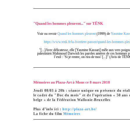
"Quand les hommes pleurent..." sur TËNK
Voir ou revoir
Quand les hommes pleurent
(1999) de
Yasmine Kass
https://www.tenk.fr/la-frontiere-passee/quand-les-hommes-pleu
"[...]Avec délicatesse, elle [Yasmine Kassari] mêle aux vers poign
palestinien Mahmoud Darwish les paroles amères de ces hommes pr
l’exil : ’Si je rentre, on rira de moi’ [...]" (Avis de TËN
Mémoires au Plaza-Art à Mons ce 8 mars 2018
Jeudi 08/03 à 20h : séance unique en présence du réal
le cadre du "Doc du mois" et de l’opération « 50 ans
belge » de la Fédération Wallonie-Bruxelles
Plus d’info ici :
http://plaza-art.be/
La fiche du film
Mémoires