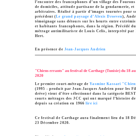
l’encontre des francophones d’un village des Fourons 
de domiciles, attitude partisane de la gendarmerie, et
arbitraires. Réalisé à partir d’images tournées pour s
précédent (
Le grand paysage d’Alexis Droeven
), Andr
témoignage sans détours sur les heurts entre extrémi
et habitants francophones, dans la région. Précédé du
métrage antimilitariste de Louis Celis, interprété pa
Hert.
En présence de
Jean-Jacques Andrien
"Chiens errants" au festival de Carthage (Tunisie) du 18 
2020
Le premier court-métrage de
Yasmine Kassari
"Chien
(1995 - produit par Jean-Jacques Andrien pour les Fi
drève) vient d’être sélectionné dans la catégorie BES
courts métrages des JCC qui ont marqué l’histoire de 
depuis sa création en 1966
lire ici
Ce festival de Carthage aura finalement lieu du 18 D
23 Décembre 2020.