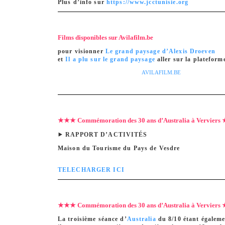
Plus d’info sur
https://www.jcctunisie.org
Films disponibles sur Avilafilm.be
pour visionner
Le grand paysage d’Alexis Droeven
et
Il a plu sur le grand paysage
aller sur la plateform
AVILAFILM.BE
★★★ Commémoration des 30 ans d’Australia à Vervier
⯈ RAPPORT D’ACTIVITÉS
Maison du Tourisme du Pays de Vesdre
TELECHARGER ICI
★★★ Commémoration des 30 ans d’Australia à Vervier
La troisième séance d’
Australia
du 8/10 étant égaleme