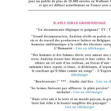
jour un public de plus de 10.000 entrées en Wallonie e
et qui est diffusé actuellement en France avec 
IL A PLU SUR LE GRAND PAYSAGE
"Un documentaire élégiaque et poignant" TT - 
"Grand documentariste, Andrien révèle en poésie co
vie et de travail des producteurs laitiers en Belgiqu
humaine emblématique à la veille des élections euro
L’Humanité -
Lire ou télécharger
"Des hommes et des femmes élevés avec amour aux c
terre. Andrien écoute leur désarroi et leur colère. A
silence au cri noir d’un corbeau, au fracas d’une 
enlumine leurs espoir, si ténus, si déchirants, d’arpe
le couchant qu’il filme comme un songe" - L’Expre
télécharger
"Bouleversant !" *** - Studio ciné live -
Lire ou t
"les larmes finissent par affleurer. la pluie persiste
enchaîné -
Lire ou télécharger
"Dans cette ode à la terre et au monde paysan, la gr
lutte fait écho à la beauté tangibles des paysages" -
Lire ou télécharger