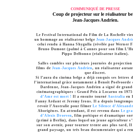
COMMUNIQUÉ DE PRESSE
Coup de projecteur sur le réalisateur be
Jean-Jacques Andrien.
Le Festival International du Film de La Rochelle vie
un hommage au réalisateur belge
Jean-Jacques Andri
celui rendu à Hanna Shygulla (révélée par Werner F
Bruno Dumont (palmé à Cannes pour son film L’Hu
Pippo Delbonno (réalisateur italien).
Salles combles sur plusieurs journées de projection 
films de
Jean-Jacques Andrien
, un réalisateur autan
que discret.
Si l’aura du cinéma belge a déjà conquis ses lettres 
l’international grâce notamment à Benoît Poelvoorde 
Dardenne, Jean-Jacques Andrien a signé de grand
cinématographiques : Grand Prix à Locarno en 1975
d’Amr est mort !
Il a ensuite tourné
Australia
en 1
Fanny Ardant et Jeremy Irons. Il a depuis longtemps 
revoir l’Australie pour filmer
Le Silence d’Alexand
Aborigènes. En attendant, il est revenu dans
Le gra
d’Alexis Droeven
, film poétique et dramatique sor
(primé à Berlin), dans lequel un jeune agriculteur s’
sur son avenir, pour tourner trente ans plus tard, Il 
grand paysage, un très beau documentaire qui a ren