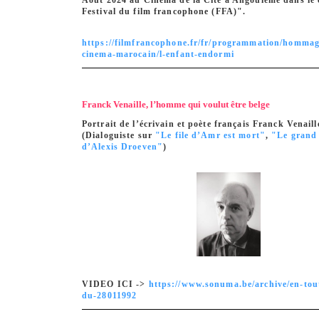
Août 2024 au Cinéma de la Cité à Angoulème dans le 
Festival du film francophone (FFA)".
https://filmfrancophone.fr/fr/programmation/hommag
cinema-marocain/l-enfant-endormi
Franck Venaille, l’homme qui voulut être belge
Portrait de l’écrivain et poète français Franck Venaill
(Dialoguiste sur
"Le file d’Amr est mort"
,
"Le grand
d’Alexis Droeven"
)
VIDEO ICI ->
https://www.sonuma.be/archive/en-tout
du-28011992