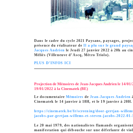
Dans le cadre du cycle 2021
Paysans, paysages
, proje
présence du réalisateur de
Il a plu sur le grand paysa
Jacques Andrien
le Jeudi 27 janvier 2022 à 20h au ci
Méliès (Villeneuve d’Ascq, Métro Triolo).
PLUS D’INFOS ICI
Projection de Mémoires de Jean-Jacques Andrien le 14/01/2
19/01/2022 à la Cinematek (BE)
Le documentaire
Mémoires
de
Jean-Jacques Andrien
à
Cinematek le 14 janvier à 18H, et le 19 janvier à 20H.
https://cinematek.be/fr/screening/door-gertjan-willem
jacobs-par-gertjan-willems-et-steven-jacobs-2022-01
Le 20 mai 1979, des nationalistes flamands organisen
manifestation qui débouche sur une déferlante de vio