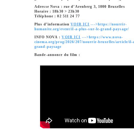
Adresse Nova : rue d’Arenberg 3, 1000 Bruxelles
Horaire : 18h30 > 23h30
Téléphone : 02 511 24 77
Plus d’information
VOIR ICI
--->https://nourrir-
humanite.org/event/il-a-plus-sur-le-grand-paysage/
INFO NOVA :
VOIR ICI
--->https://www.nova-
cinema.org/prog/2026/207/nourrir-bruxelles/article/il-
grand-paysage
Bande-annonce du film :